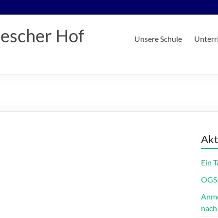
iescher Hof
Unsere Schule
Unterr
Akt
Ein 
OGS:
Anme
nach