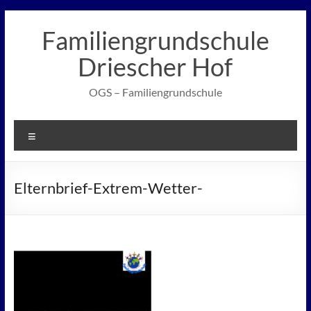
Zum
Inhalt
Familiengrundschule
springen
Driescher Hof
OGS – Familiengrundschule
Menü
Elternbrief-Extrem-Wetter-