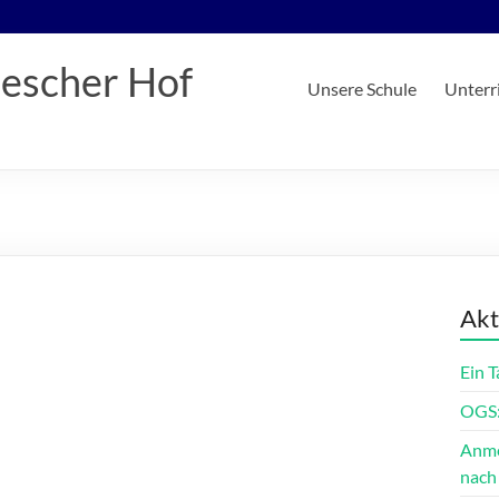
iescher Hof
Unsere Schule
Unterr
Akt
Ein 
OGS:
Anme
nach