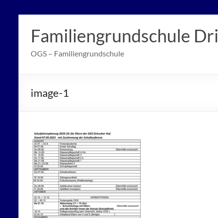
Zum
Inhalt
Familiengrundschule Dr
springen
OGS – Familiengrundschule
image-1