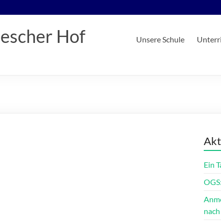
iescher Hof
Unsere Schule
Unterr
Akt
Ein 
OGS:
Anme
nach